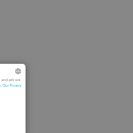
t and ads we
s.
Our Privacy
NGLISH
RENCH
ERMAN
ORTUGUESE
TALIAN