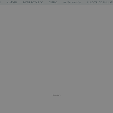
O
แอป VPN
BATTLE ROYALE GD
TREBLO
แอปโอเพ่นซอร์ซ
EURO TRUCK SIMULAT
โฆษณา