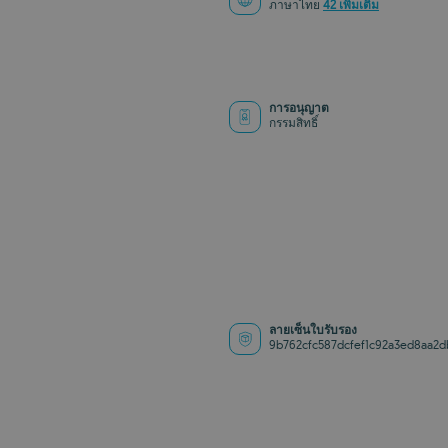
ภาษาไทย
42 เพิ่มเติม
การอนุญาต
กรรมสิทธิ์
ลายเซ็นใบรับรอง
9b762cfc587dcfef1c92a3ed8aa2