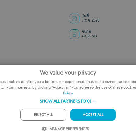
วันที่
7 ส.ค. 2026
ขนาด
40.56 MB
We value your privacy
es cookies to offer you a better user experience, thus customizing the conten
tch your interests. By clicking “Accept all” you agree to the use of these cookie
E
Policy
F
SHOW ALL PARTNERS
(1910) →
โฆษณา
G
REJECT ALL
ACCEPT ALL
P
MANAGE PREFERENCES
I