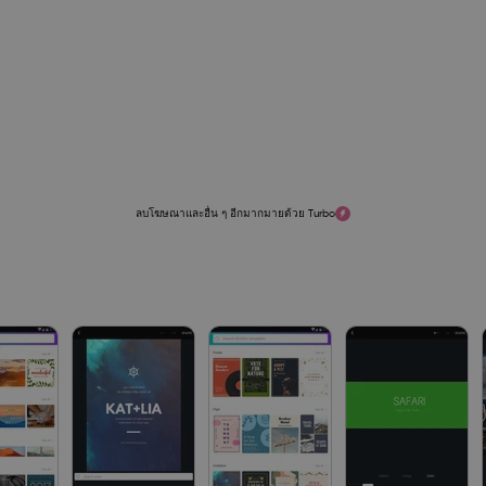
ลบโฆษณาและอื่น ๆ อีกมากมายด้วย Turbo