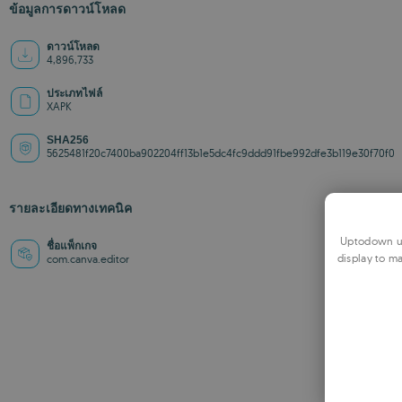
ข้อมูลการดาวน์โหลด
ดาวน์โหลด
4,896,733
ประเภทไฟล์
XAPK
SHA256
5625481f20c7400ba902204ff13b1e5dc4fc9ddd91fbe992dfe3b119e30f70f0
รายละเอียดทางเทคนิค
Uptodown us
ชื่อแพ็กเกจ
display to ma
com.canva.editor